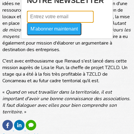
NOTRE NEWSLETTER
idées ne manquent pas. Il cite, par exemple, la création d'une
ressourcerie en matériel nautique d'occasion, l'entretien de
locaux et de véhicules, le portage de repas à domicile, la mise
en place de filières de recyclage sur les chantiers... «
Autant
M'abonner maintenant
de micro services que les entreprises n'ont pas toujours les
moyens d'externaliser
», précise-t-il. Le jeune stagiaire a eu
également pour mission d'élaborer un argumentaire à
destination des entreprises.
C'est avec enthousiasme que Renaud s'est lancé dans cette
mission auprès de Lisa le Run, la cheffe de projet TZCLD. Un
stage qui a été à la fois très profitable à TZCLD de
Concarneau et au futur cadre territorial qu'il est.
«
Quand on veut travailler dans la territoriale, il est
important d'avoir une bonne connaissance des associations.
Il faut dialoguer avec elles pour bien comprendre son
territoire.
»