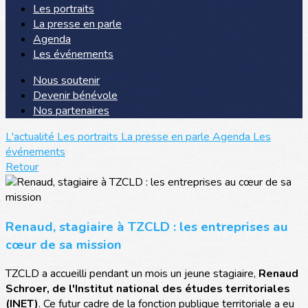
Les portraits
La presse en parle
Agenda
Les événements
Nous soutenir
Devenir bénévole
Nos partenaires
L'actualité
Les portraits
La presse en parle
Agenda
Les
événements
Retour
Renaud, stagiaire à TZCLD : les entreprises au
cœur de sa mission
TZCLD a accueilli pendant un mois un jeune stagiaire,
Renaud
Schroer, de l'Institut national des études territoriales
(INET)
. Ce futur cadre de la fonction publique territoriale a eu