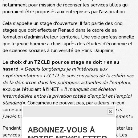
notamment pour mission de recenser les services utiles qui
pourraient être proposés aux entreprises par l'association.
Cela s'appelle un stage d'ouverture. Il fait partie des cinq
stages que doit effectuer Renaud dans le cadre de sa
formation d'administrateur territorial. Une voie professionnelle
que le jeune homme a choisi après des études d'économie et
de sciences sociales à l'université de Paris Dauphine.
Le choix d'un TZCLD pour ce stage ne doit rien au
hasard.
«
Depuis longtemps je m'intéresse aux
expérimentations TZCLD. Je suis convaincu de la cohérence
de la démarche dans les politiques actuelles de l'emploi
»,
explique l'étudiant à l'INET. «
Il manquait cet échelon
intermédiaire entre la privation totale d'emploi et l'emploi
standard
». Concarneau ne pouvait pas, par ailleurs, mieux
correspondre à ses souhaits. «
Je suis de Landerneau et
j'avais très envie de faire ce stage dans mon département
»
Pendant ce mois de stage, Renaud s'est s'attaché à lister les
ABONNEZ-VOUS À
services que TZCLD pourraient fournir aux entreprises. Les