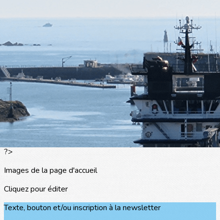
Exporter les lignes sélectionnées
Exporter toutes les colonnes
Exporter uniquement les colonnes affichées
Menu
<
>
L'actualité
Les portraits
La presse en parle
Agenda
Les événements
?>
Images de la page d'accueil
Cliquez pour éditer
Texte, bouton et/ou inscription à la newsletter