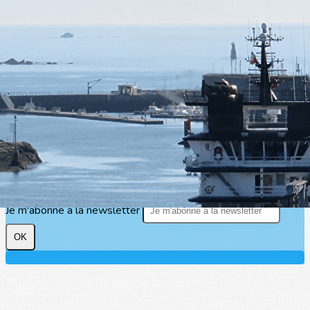
Exporter les lignes sélectionnées
Exporter toutes les colonnes
Exporter uniquement les colonnes affichées
Menu
?>
Images de la page d'accueil
Cliquez pour éditer
Texte, bouton et/ou inscription à la newsletter
Cliquez pour éditer
Je m'abonne à la newsletter
OK