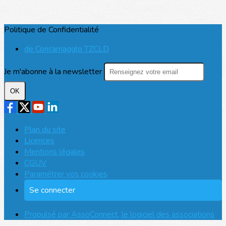
Politique de Confidentialité
de Concarnagglo TZCLD
Je m'abonne à la newsletter
OK
Plan du site
Licences
Mentions légales
CGUV
Paramétrer vos cookies
Se connecter
Propulsé par AssoConnect, le logiciel des associations