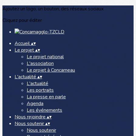
Ajoutez un logo, un bouton, des réseaux sociaux
Cliquez pour éditer
Accueil
▴
▾
Le projet
▴
▾
Le projet national
L'association
Le projet à Concarneau
L'actualité
▴
▾
L'actualité
Les portraits
La presse en parle
Agenda
Les événements
Nous rejoindre
▴
▾
Nous soutenir
▴
▾
Nous soutenir