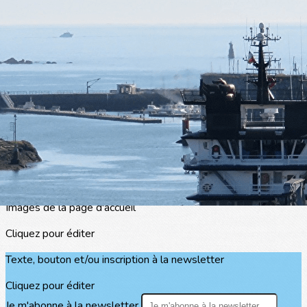
Exporter les lignes sélectionnées
Exporter toutes les colonnes
Exporter uniquement les colonnes affichées
Menu
<
>
Le projet national
L'association
Le projet à Concarneau
?>
Images de la page d'accueil
Cliquez pour éditer
Texte, bouton et/ou inscription à la newsletter
Cliquez pour éditer
Je m'abonne à la newsletter