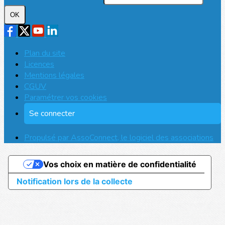
OK
Plan du site
Licences
Mentions légales
CGUV
Paramétrer vos cookies
Se connecter
Propulsé par AssoConnect, le logiciel des associations
Vos choix en matière de confidentialité
Notification lors de la collecte