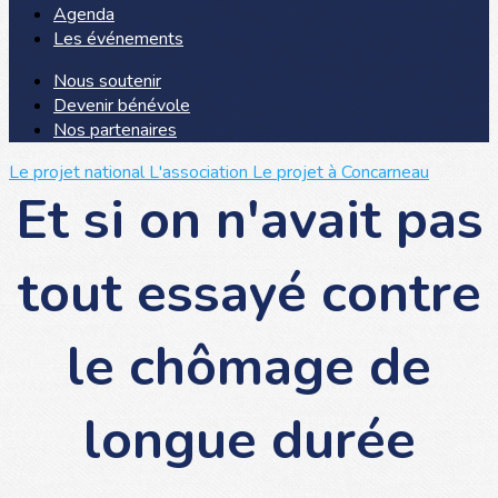
Agenda
Les événements
Nous soutenir
Devenir bénévole
Nos partenaires
Le projet national
L'association
Le projet à Concarneau
Et si on n'avait pas
tout essayé contre
le chômage de
longue durée