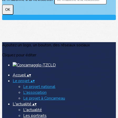
OK
Ajoutez un logo, un bouton, des réseaux sociaux
Cliquez pour éditer
Accueil
▴
▾
Le projet
▴
▾
Le projet national
L'association
Le projet à Concarneau
L'actualité
▴
▾
L'actualité
Les portraits