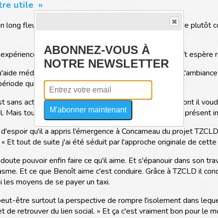
tre utile »
un long fleuve tranquille. Âgé de 55 ans il vit une période plutôt c
ABONNEZ-VOUS À
e expérience professionnelle décevante à Nantes, Benoît espère 
NOTRE NEWSLETTER
 qu'aide médico-psychologique mais j'ai arrêté parce que l'ambiance
période qui visiblement a laissé des traces.
sans activité. Une situation qui n'a que trop duré et dont il voudrai
M'abonner maintenant
t-il. Mais toutes ses recherches se sont révélées jusqu'à présent i
'espoir qu'il a appris l'émergence à Concarneau du projet TZCLD. 
. « Et tout de suite j'ai été séduit par l'approche originale de cette
s doute pouvoir enfin faire ce qu'il aime. Et s'épanouir dans son tr
siasme. Et ce que Benoît aime c'est conduire. Grâce à TZCLD il con
ni les moyens de se payer un taxi.
t peut-être surtout la perspective de rompre l'isolement dans lequ
t de retrouver du lien social. » Et ça c'est vraiment bon pour le mo