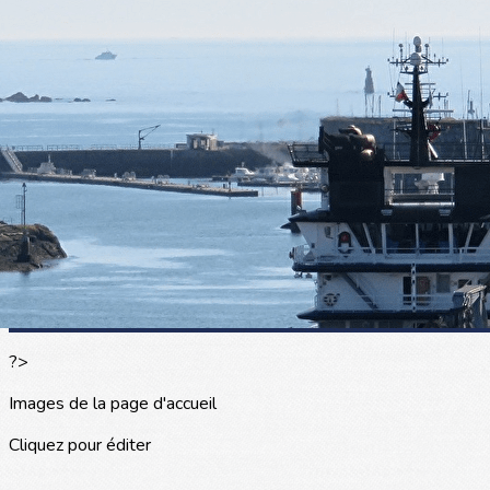
Exporter les lignes sélectionnées
Exporter toutes les colonnes
Exporter uniquement les colonnes affichées
Menu
<
>
L'actualité
Les portraits
La presse en parle
Agenda
Les événements
?>
Images de la page d'accueil
Cliquez pour éditer