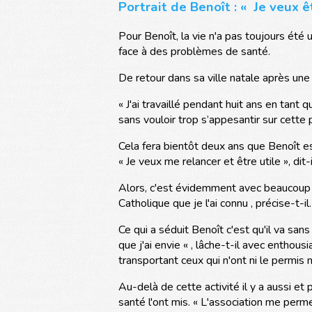
Portrait de Benoît : « Je veux ê
Pour Benoît, la vie n'a pas toujours été 
face à des problèmes de santé.
De retour dans sa ville natale après un
« J'ai travaillé pendant huit ans en tant
sans vouloir trop s’appesantir sur cette 
Cela fera bientôt deux ans que Benoît est 
« Je veux me relancer et être utile », di
Alors, c'est évidemment avec beaucoup d
Catholique que je l'ai connu , précise-t-il
Ce qui a séduit Benoît c'est qu'il va san
que j'ai envie « , lâche-t-il avec enthou
transportant ceux qui n'ont ni le permis 
Au-delà de cette activité il y a aussi e
santé l'ont mis. « L'association me perme