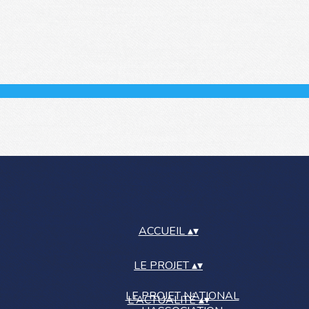
ACCUEIL
▴
▾
LE PROJET
▴
▾
LE PROJET NATIONAL
L'ACTUALITÉ
▴
▾