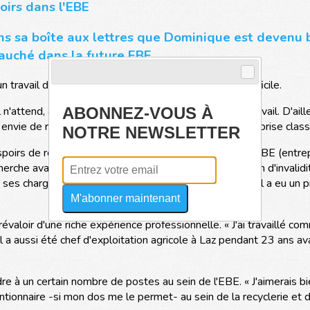
oirs dans l'EBE
ans sa boîte aux lettres que Dominique est deven
auché dans la future EBE.
travail dans une entreprise classique lui sera très difficile.
ABONNEZ-VOUS À
n'attend, à vrai dire, plus grand chose du marché du travail. D'aill
s envie de retourner travailler 35 heures dans une entreprise class
NOTRE NEWSLETTER
poirs de retrouver une activité dans la création d'une EBE (entre
erche avant tout un complément de revenu, sa pension d'invalidit
s ses charges fixes. Arrivé à Concarneau il y a deux ans il a eu 
M'abonner maintenant
aloir d'une riche expérience professionnelle. « J'ai travaillé com
l. Il a aussi été chef d'exploitation agricole à Laz pendant 23 ans a
 à un certain nombre de postes au sein de l'EBE. « J'aimerais bien
ionnaire -si mon dos me le permet- au sein de la recyclerie et de l