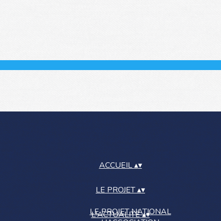
ACCUEIL
▴
▾
LE PROJET
▴
▾
LE PROJET NATIONAL
L'ACTUALITÉ
▴
▾