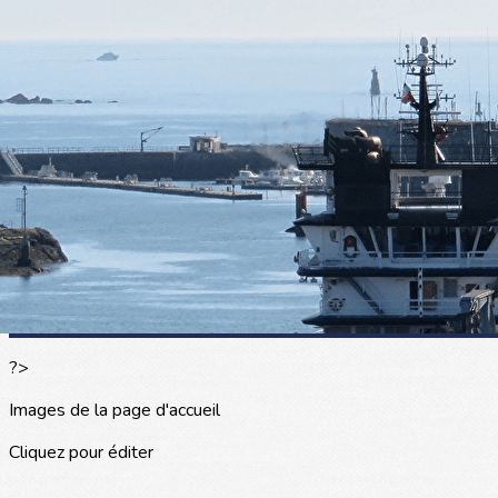
Exporter les lignes sélectionnées
Exporter toutes les colonnes
Exporter uniquement les colonnes affichées
Menu
<
>
L'actualité
Les portraits
La presse en parle
Agenda
Les événements
?>
Images de la page d'accueil
Cliquez pour éditer