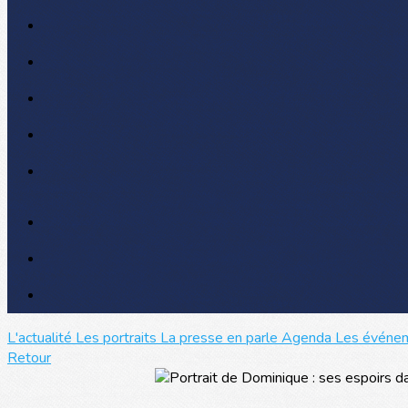
L'actualité
Les portraits
La presse en parle
Agenda
Les événe
Retour