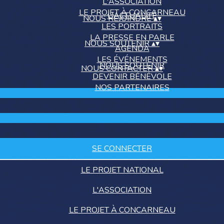
L'ASSOCIATION
LE PROJET À CONCARNEAU
L'ACTUALITÉ
NOUS REJOINDRE
▴
▾
LES PORTRAITS
LA PRESSE EN PARLE
NOUS SOUTENIR
▴
▾
AGENDA
LES ÉVÉNEMENTS
NOUS SOUTENIR
NOUS CONTACTER
▴
▾
DEVENIR BÉNÉVOLE
NOS PARTENAIRES
SE CONNECTER
LE PROJET NATIONAL
L'ASSOCIATION
LE PROJET À CONCARNEAU