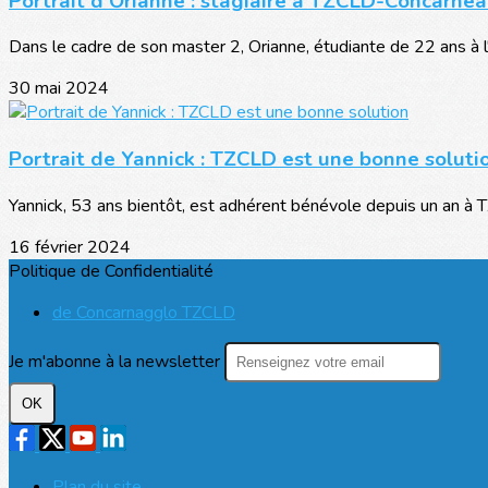
Portrait d'Orianne : stagiaire à TZCLD-Concarne
Dans le cadre de son master 2, Orianne, étudiante de 22 ans à l'
30 mai 2024
Portrait de Yannick : TZCLD est une bonne soluti
Yannick, 53 ans bientôt, est adhérent bénévole depuis un an à 
16 février 2024
Politique de Confidentialité
de Concarnagglo TZCLD
Je m'abonne à la newsletter
OK
Plan du site