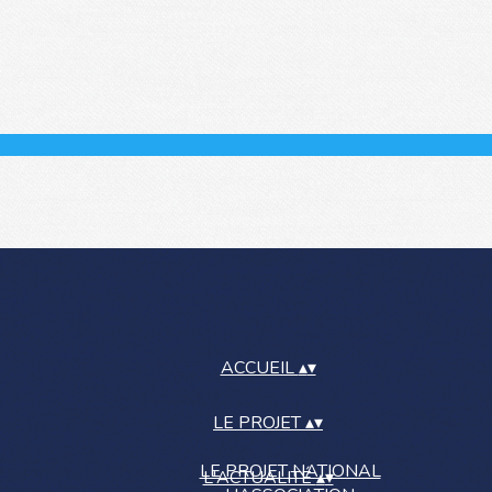
ACCUEIL
▴
▾
LE PROJET
▴
▾
LE PROJET NATIONAL
L'ACTUALITÉ
▴
▾