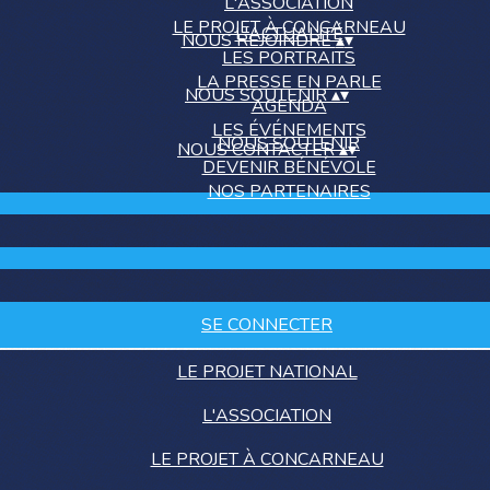
L'ASSOCIATION
LE PROJET À CONCARNEAU
L'ACTUALITÉ
NOUS REJOINDRE
▴
▾
LES PORTRAITS
LA PRESSE EN PARLE
NOUS SOUTENIR
▴
▾
AGENDA
LES ÉVÉNEMENTS
NOUS SOUTENIR
NOUS CONTACTER
▴
▾
DEVENIR BÉNÉVOLE
NOS PARTENAIRES
SE CONNECTER
LE PROJET NATIONAL
L'ASSOCIATION
LE PROJET À CONCARNEAU