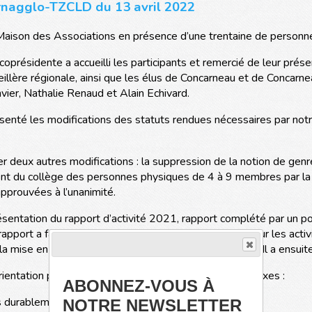
nagglo-TZCLD du 13 avril 2022
Maison des Associations en présence d’une trentaine de personn
oprésidente a accueilli les participants et remercié de leur prés
seillère régionale, ainsi que les élus de Concarneau et de Concarn
nvier, Nathalie Renaud et Alain Echivard.
enté les modifications des statuts rendues nécessaires par notre
r deux autres modifications : la suppression de la notion de genre
sement du collège des personnes physiques de 4 à 9 membres par l
approuvées à l’unanimité.
sentation du rapport d’activité 2021, rapport complété par un poi
port a fait l’objet de contributions des participants sur les acti
 la mise en place de la future entreprise à but d’emploi. Il a ensu
ientation pour la mandature à venir. Il se décline en 4 axes :
ABONNEZ-VOUS À
s durablement privées d’emploi,
NOTRE NEWSLETTER