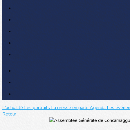
L'actualité
Les portraits
La presse en parle
Agenda
Les événe
Retour