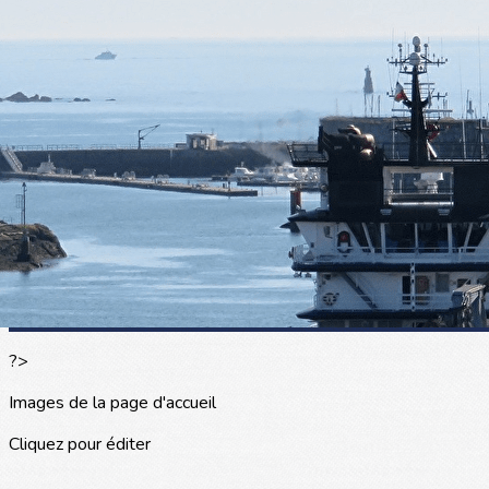
Exporter les lignes sélectionnées
Exporter toutes les colonnes
Exporter uniquement les colonnes affichées
Menu
<
>
L'actualité
Les portraits
La presse en parle
Agenda
Les événements
?>
Images de la page d'accueil
Cliquez pour éditer