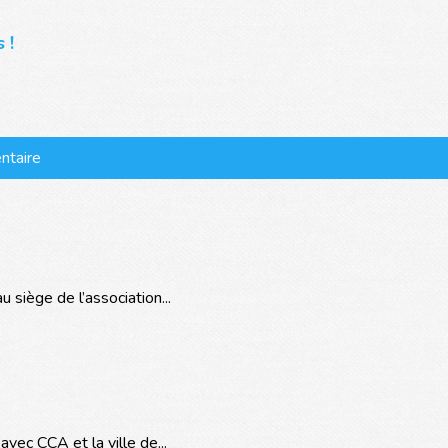
 !
ntaire
siège de l’association...
vec CCA et la ville de...