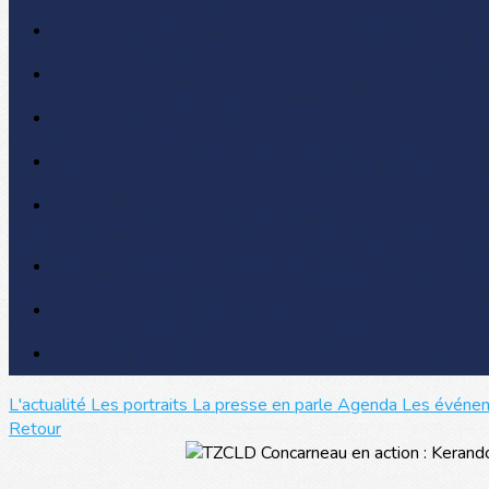
L'actualité
Les portraits
La presse en parle
Agenda
Les événe
Retour