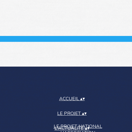
ACCUEIL
▴
▾
LE PROJET
▴
▾
LE PROJET NATIONAL
L'ACTUALITÉ
▴
▾