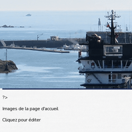
Exporter les lignes sélectionnées
Exporter toutes les colonnes
Exporter uniquement les colonnes affichées
Menu
<
>
L'actualité
Les portraits
La presse en parle
Agenda
Les événements
?>
Images de la page d'accueil
Cliquez pour éditer