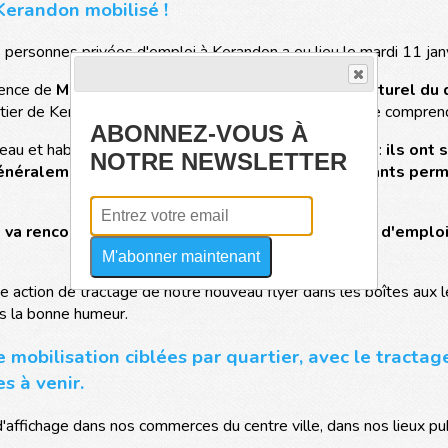
Kerandon mobilisé !
personnes privées d'emploi à Kerandon a eu lieu le mardi 11 janv
sence de
Mohamed Aanane, médiateur social et culturel du q
rtier de Kerandon, de sa construction à aujourd'hui, et de comprend
ABONNEZ-VOUS À
 et habitants de Kerandon ont participé à la réunion :
ils ont 
NOTRE NEWSLETTER
généralement de développer des projets structurants perm
t va rencontrer deux nouvelles personnes privées d'emploi
M'abonner maintenant
ne action de tractage de notre nouveau flyer dans les boîtes aux 
s la bonne humeur.
 mobilisation ciblées par quartier, avec le tractag
s à venir.
'affichage dans nos commerces du centre ville, dans nos lieux pub