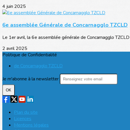
4 juin 2025
6e assemblée Générale de Concarnagglo TZCLD
Le 1er avril, la 6e assemblée générale de Concarnagglo TZCLD s
2 avril 2025
Politique de Confidentialité
de Concarnagglo TZCLD
Je m'abonne à la newsletter
OK
Plan du site
Licences
Mentions légales