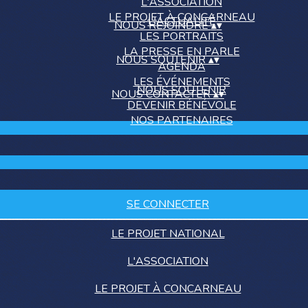
L'ASSOCIATION
LE PROJET À CONCARNEAU
L'ACTUALITÉ
NOUS REJOINDRE
▴
▾
LES PORTRAITS
LA PRESSE EN PARLE
NOUS SOUTENIR
▴
▾
AGENDA
LES ÉVÉNEMENTS
NOUS SOUTENIR
NOUS CONTACTER
▴
▾
DEVENIR BÉNÉVOLE
NOS PARTENAIRES
SE CONNECTER
LE PROJET NATIONAL
L'ASSOCIATION
LE PROJET À CONCARNEAU