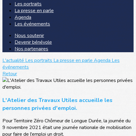
Les portraits
La presse en parle
Agenda
Les événements
Nous soutenir
Devenir bénévole
Nos partenaires
L'actualité
Les portraits
La presse en parle
Agenda
Les
événements
Retour
L'Atelier des Travaux Utiles accueille les
personnes privées d'emploi.
Pour Territoire Zéro Chômeur de Longue Durée, la journée du
9 novembre 2021 était une journée nationale de mobilisation
pour faire de l'emploi un droit.