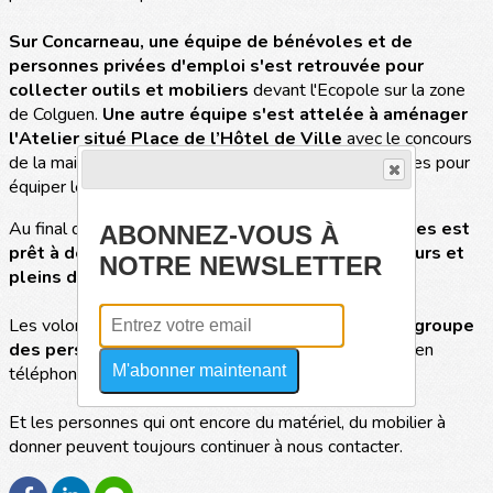
Sur Concarneau, une équipe de bénévoles et de
personnes privées d'emploi s'est retrouvée pour
collecter outils et mobiliers
devant l'Ecopole sur la zone
de Colguen.
Une autre équipe s'est attelée à aménager
l'Atelier situé Place de l’Hôtel de Ville
avec le concours
de la mairie de Concarneau qui a fourni tables et chaises pour
équiper les locaux.
Au final de cette journée,
l’Atelier des Travaux Utiles est
ABONNEZ-VOUS À
prêt à démarrer
avec de
l'outillage, des ordinateurs et
NOTRE NEWSLETTER
pleins de bonnes idées.
Les volontaires peuvent dès maintenant rejoindre
le groupe
des personnes privées d'emploi de Concarneau
en
M'abonner maintenant
téléphonant au
06 49 27 24 10
.
Et les personnes qui ont encore du matériel, du mobilier à
donner peuvent toujours continuer à nous contacter.