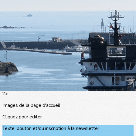
Exporter les lignes sélectionnées
Exporter toutes les colonnes
Exporter uniquement les colonnes affichées
Menu
<
>
L'actualité
Les portraits
La presse en parle
Agenda
Les événements
?>
Images de la page d'accueil
Cliquez pour éditer
Texte, bouton et/ou inscription à la newsletter