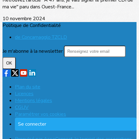
Retrouvez l'article "À 47 ans, je vais signer le premier CDI de
ma vie" paru dans Ouest-France...
10 novembre 2024
Politique de Confidentialité
de Concarnagglo TZCLD
Je m'abonne à la newsletter
OK
Plan du site
Licences
Mentions légales
CGUV
Paramétrer vos cookies
Se connecter