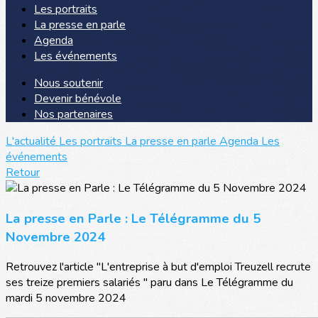
Les portraits
La presse en parle
Agenda
Les événements
Nous soutenir
Devenir bénévole
Nos partenaires
L'actualité
Les portraits
La presse en parle
Agenda
Les
événements
Retour
La presse en Parle : Le Télégramme du 5
Novembre 2024
Retrouvez l'article "L'entreprise à but d'emploi Treuzell recrute
ses treize premiers salariés " paru dans Le Télégramme du
mardi 5 novembre 2024