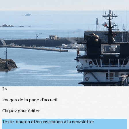
Exporter les lignes sélectionnées
Exporter toutes les colonnes
Exporter uniquement les colonnes affichées
Menu
<
>
L'actualité
Les portraits
La presse en parle
Agenda
Les événements
?>
Images de la page d'accueil
Cliquez pour éditer
Texte, bouton et/ou inscription à la newsletter