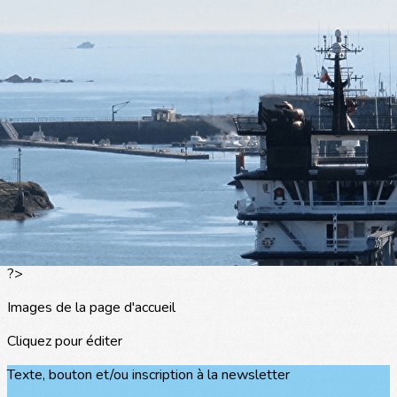
Exporter les lignes sélectionnées
Exporter toutes les colonnes
Exporter uniquement les colonnes affichées
Menu
<
>
L'actualité
Les portraits
La presse en parle
Agenda
Les événements
?>
Images de la page d'accueil
Cliquez pour éditer
Texte, bouton et/ou inscription à la newsletter