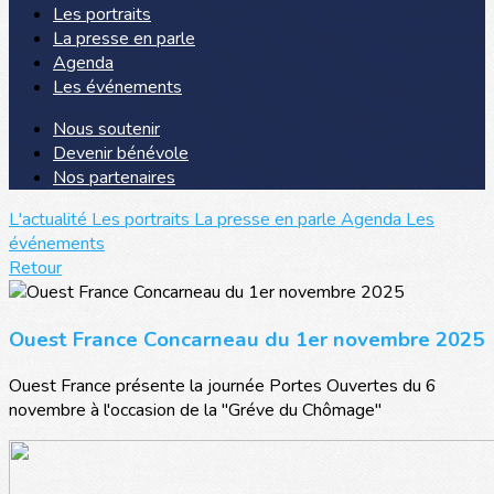
Les portraits
La presse en parle
Agenda
Les événements
Nous soutenir
Devenir bénévole
Nos partenaires
L'actualité
Les portraits
La presse en parle
Agenda
Les
événements
Retour
Ouest France Concarneau du 1er novembre 2025
Ouest France présente la journée Portes Ouvertes du 6
novembre à l'occasion de la "Gréve du Chômage"