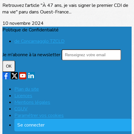
Retrouvez l'article "À 47 ans, je vais signer le premier CDI de
ma vie" paru dans Ouest-France...
10 novembre 2024
Politique de Confidentialité
de Concarnagglo TZCLD
Je m'abonne à la newsletter
OK
Plan du site
Licences
Mentions légales
CGUV
Paramétrer vos cookies
Se connecter