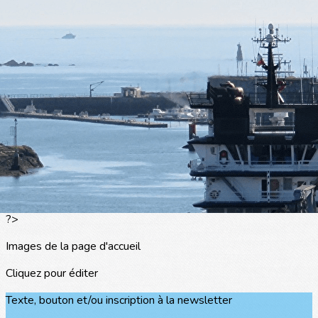
Exporter les lignes sélectionnées
Exporter toutes les colonnes
Exporter uniquement les colonnes affichées
Menu
<
>
L'actualité
Les portraits
La presse en parle
Agenda
Les événements
?>
Images de la page d'accueil
Cliquez pour éditer
Texte, bouton et/ou inscription à la newsletter