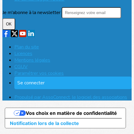
Je m'abonne à la newsletter
OK
Plan du site
Licences
Mentions légales
CGUV
Paramétrer vos cookies
Se connecter
Propulsé par AssoConnect, le logiciel des associations
Vos choix en matière de confidentialité
Notification lors de la collecte