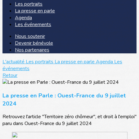
Les portraits
La presse en parle
Agenda
Les événements
Nous soutenir
Devenir bénévole
Nos partenaires
L'actualité
Les portraits
La presse en parle
Agenda
Les
événements
Retour
La presse en Parle : Ouest-France du 9 juillet
2024
Retrouvez l'article "Territoire zéro chômeur", et droit à l'emploi"
paru dans Ouest-France du 9 juillet 2024