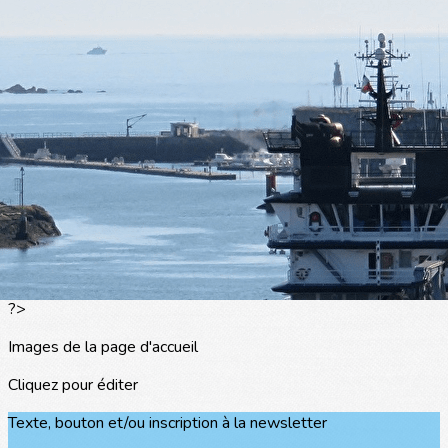
Exporter les lignes sélectionnées
Exporter toutes les colonnes
Exporter uniquement les colonnes affichées
Menu
<
>
L'actualité
Les portraits
La presse en parle
Agenda
Les événements
?>
Images de la page d'accueil
Cliquez pour éditer
Texte, bouton et/ou inscription à la newsletter