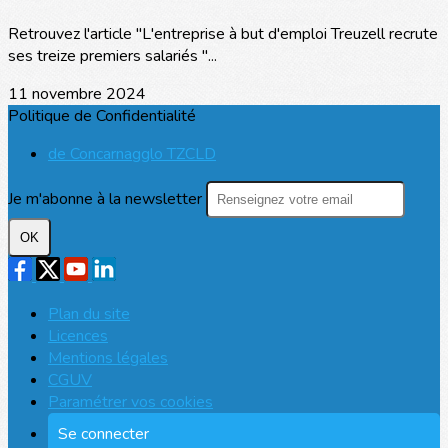
Retrouvez l'article "L'entreprise à but d'emploi Treuzell recrute
ses treize premiers salariés "...
11 novembre 2024
Politique de Confidentialité
de Concarnagglo TZCLD
Je m'abonne à la newsletter
OK
Plan du site
Licences
Mentions légales
CGUV
Paramétrer vos cookies
Se connecter