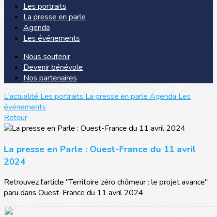
Les portraits
La presse en parle
Agenda
Les événements
Nous soutenir
Devenir bénévole
Nos partenaires
L'actualité
Les portraits
La presse en parle
Agenda
Les
événements
Retour
La presse en Parle : Ouest-France du 11 avril
2024
Retrouvez l'article "Territoire zéro chômeur : le projet avance"
paru dans Ouest-France du 11 avril 2024