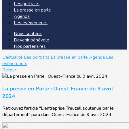
Les portraits
La presse en parle
Agenda
Les événements
Nous soutenir
Devenir bénévole
Nos partenaires
L'actualité
Les portraits
La presse en parle
Agenda
Les
événements
Retour
La presse en Parle : Ouest-France du 9 avril
2024
Retrouvez l'article "L'entreprise Treuzell soutenue par le
département" paru dans Ouest-France du 9 avril 2024