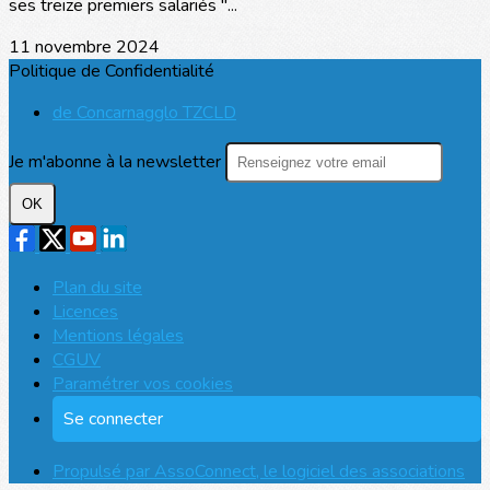
ses treize premiers salariés "...
11 novembre 2024
Politique de Confidentialité
de Concarnagglo TZCLD
Je m'abonne à la newsletter
OK
Plan du site
Licences
Mentions légales
CGUV
Paramétrer vos cookies
Se connecter
Propulsé par AssoConnect, le logiciel des associations