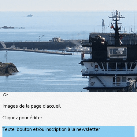
Exporter les lignes sélectionnées
Exporter toutes les colonnes
Exporter uniquement les colonnes affichées
Menu
<
>
L'actualité
Les portraits
La presse en parle
Agenda
Les événements
?>
Images de la page d'accueil
Cliquez pour éditer
Texte, bouton et/ou inscription à la newsletter