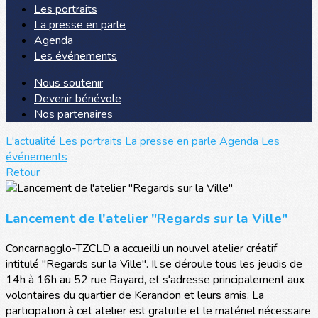
Les portraits
La presse en parle
Agenda
Les événements
Nous soutenir
Devenir bénévole
Nos partenaires
L'actualité
Les portraits
La presse en parle
Agenda
Les
événements
Retour
Lancement de l'atelier "Regards sur la Ville"
Concarnagglo-TZCLD a accueilli un nouvel atelier créatif
intitulé "Regards sur la Ville". Il se déroule tous les jeudis de
14h à 16h au 52 rue Bayard, et s'adresse principalement aux
volontaires du quartier de Kerandon et leurs amis. La
participation à cet atelier est gratuite et le matériel nécessaire