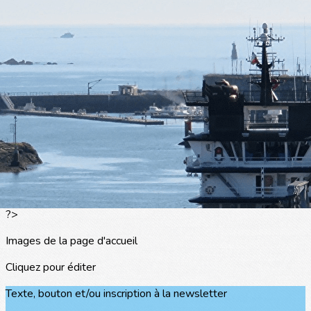
Exporter les lignes sélectionnées
Exporter toutes les colonnes
Exporter uniquement les colonnes affichées
Menu
<
>
L'actualité
Les portraits
La presse en parle
Agenda
Les événements
?>
Images de la page d'accueil
Cliquez pour éditer
Texte, bouton et/ou inscription à la newsletter