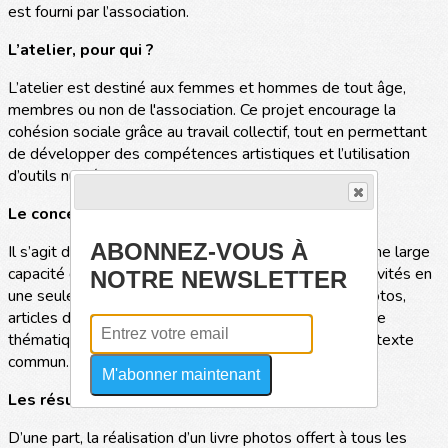
est fourni par l’association.
L’atelier, pour qui ?
L’atelier est destiné aux femmes et hommes de tout âge,
membres ou non de l'association. Ce projet encourage la
cohésion sociale grâce au travail collectif, tout en permettant
de développer des compétences artistiques et l’utilisation
d’outils numériques.
Le concept ?
ABONNEZ-VOUS À
Il s’agit d’un concept unique, offrant aux participants une large
capacité d’expression artistique combinant quatre activités en
NOTRE NEWSLETTER
une seule expérience : un collage (mêlant images, photos,
articles de presse et textes courts), une vidéo (sur une
thématique choisie conjointement), des photos et un texte
commun.
M'abonner maintenant
Les résultats attendus ?
D’une part, la réalisation d’un livre photos offert à tous les