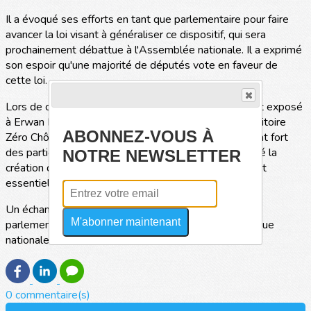
Il a évoqué ses efforts en tant que parlementaire pour faire
avancer la loi visant à généraliser ce dispositif, qui sera
prochainement débattue à l'Assemblée nationale. Il a exprimé
son espoir qu'une majorité de députés vote en faveur de
cette loi.
Lors de cet échange les membres de l'association ont exposé
à Erwan Balanant la dimension prise par le projet Territoire
ABONNEZ-VOUS À
Zéro Chômeur à Concarneau, notamment l'engagement fort
des participants au projet et la dynamique qu'a suscité la
NOTRE NEWSLETTER
création de l'entreprise à but d'emploi Treuzell qu'il est
essentiel de préserver.
Un échange utile entre des acteurs de terrain et un
M'abonner maintenant
parlementaire à un moment important de la vie politique
nationale.
0 commentaire(s)