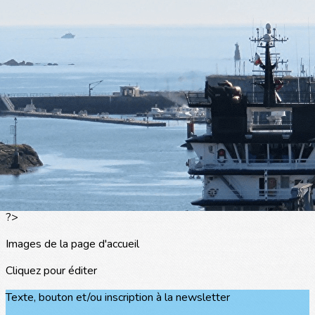
Exporter les lignes sélectionnées
Exporter toutes les colonnes
Exporter uniquement les colonnes affichées
Menu
<
>
L'actualité
Les portraits
La presse en parle
Agenda
Les événements
?>
Images de la page d'accueil
Cliquez pour éditer
Texte, bouton et/ou inscription à la newsletter