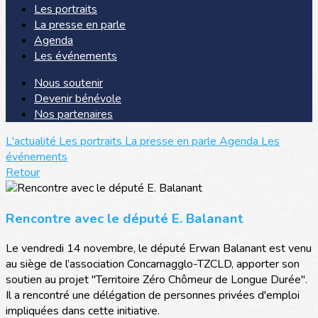
Les portraits
La presse en parle
Agenda
Les événements
Nous soutenir
Devenir bénévole
Nos partenaires
L'actualité
Les portraits
La presse en parle
Agenda
Les
événements
Retour
Rencontre avec le député E. Balanant
Le vendredi 14 novembre, le député Erwan Balanant est venu
au siège de l’association Concarnagglo-TZCLD, apporter son
soutien au projet "Territoire Zéro Chômeur de Longue Durée".
Il a rencontré une délégation de personnes privées d'emploi
impliquées dans cette initiative.