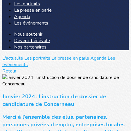
Les portraits
La presse en parle
Agenda
Les événements
Nous soutenir
Devenir bénévole
Nos partenaires
L'actualité
Les portraits
La presse en parle
Agenda
Les
événements
Retour
Janvier 2024 : l’instruction de dossier de
candidature de Concarneau
Merci à l’ensemble des élus, partenaires,
personnes privées d’emploi, entreprises locales