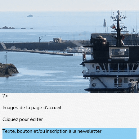
Exporter les lignes sélectionnées
Exporter toutes les colonnes
Exporter uniquement les colonnes affichées
Menu
<
>
L'actualité
Les portraits
La presse en parle
Agenda
Les événements
?>
Images de la page d'accueil
Cliquez pour éditer
Texte, bouton et/ou inscription à la newsletter