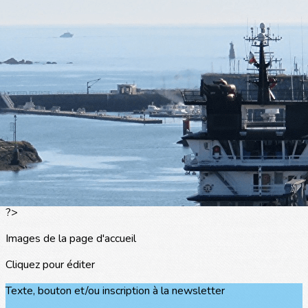
Exporter les lignes sélectionnées
Exporter toutes les colonnes
Exporter uniquement les colonnes affichées
Menu
<
>
L'actualité
Les portraits
La presse en parle
Agenda
Les événements
?>
Images de la page d'accueil
Cliquez pour éditer
Texte, bouton et/ou inscription à la newsletter