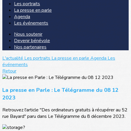
Les portraits
La presse en parle
Agenda
Les événements
Nous soutenir
Devenir bénévole
Nos partenaires
L'actualité
Les portraits
La presse en parle
Agenda
Les
événements
Retour
La presse en Parle : Le Télégramme du 08 12
2023
Retrouvez l'article "Des ordinateurs gratuits à récupérer au 52
rue Bayard" paru dans Le Télégramme du 8 décembre 2023.