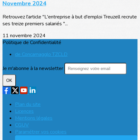
Novembre 2024
Retrouvez l'article "L'entreprise à but d'emploi Treuzell recrute
ses treize premiers salariés "...
11 novembre 2024
Politique de Confidentialité
de Concarnagglo TZCLD
Je m'abonne à la newsletter
OK
Plan du site
Licences
Mentions légales
CGUV
Paramétrer vos cookies