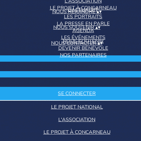
L'ASSOCIATION
LE PROJET À CONCARNEAU
L'ACTUALITÉ
NOUS REJOINDRE
▴
▾
LES PORTRAITS
LA PRESSE EN PARLE
NOUS SOUTENIR
▴
▾
AGENDA
LES ÉVÉNEMENTS
NOUS SOUTENIR
NOUS CONTACTER
▴
▾
DEVENIR BÉNÉVOLE
NOS PARTENAIRES
SE CONNECTER
LE PROJET NATIONAL
L'ASSOCIATION
LE PROJET À CONCARNEAU