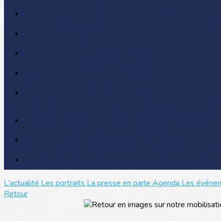
L'actualité
Les portraits
La presse en parle
Agenda
Les événe
Retour