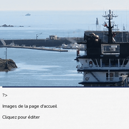
Exporter les lignes sélectionnées
Exporter toutes les colonnes
Exporter uniquement les colonnes affichées
Menu
<
>
L'actualité
Les portraits
La presse en parle
Agenda
Les événements
?>
Images de la page d'accueil
Cliquez pour éditer