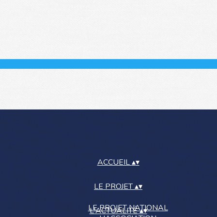
ACCUEIL
▴
▾
LE PROJET
▴
▾
LE PROJET NATIONAL
L'ACTUALITÉ
▴
▾