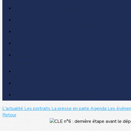
L'actualité
Les portraits
La presse en parle
Agenda
Les événe
Retour