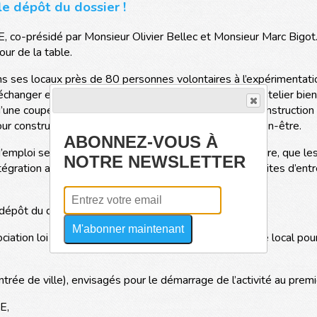
le dépôt du dossier !
E, co-présidé par Monsieur Olivier Bellec et Monsieur Marc Bigot.
ur de la table.
ans ses locaux près de 80 personnes volontaires à l’expérimentat
hanger et de construire l’avenir du projet. Un nouvel atelier bien-
d’une coupe de cheveux. Parallèlement, un atelier de construction
ur construire les 2 coiffeuses nécessaires à l’atelier bien-être.
ABONNEZ-VOUS À
’emploi sera d’autant plus forte à compter de septembre, que les 
NOTRE NEWSLETTER
égration autour des valeurs de la future entreprise (visites d’entr
 dépôt du dossier, notamment grâce à :
M'abonner maintenant
sociation loi 1901) en Comité de pilotage puis en Comité local po
ntrée de ville), envisagés pour le démarrage de l’activité au prem
E,