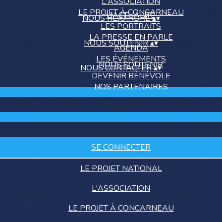
L'ASSOCIATION
LE PROJET À CONCARNEAU
L'ACTUALITÉ
NOUS REJOINDRE
▴
▾
LES PORTRAITS
LA PRESSE EN PARLE
NOUS SOUTENIR
▴
▾
AGENDA
LES ÉVÉNEMENTS
NOUS SOUTENIR
NOUS CONTACTER
▴
▾
DEVENIR BÉNÉVOLE
NOS PARTENAIRES
SE CONNECTER
LE PROJET NATIONAL
L'ASSOCIATION
LE PROJET À CONCARNEAU