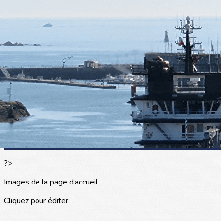
Exporter les lignes sélectionnées
Exporter toutes les colonnes
Exporter uniquement les colonnes affichées
Menu
<
>
L'actualité
Les portraits
La presse en parle
Agenda
Les événements
?>
Images de la page d'accueil
Cliquez pour éditer