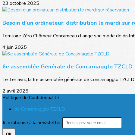
23 octobre 2025
Besoin d'un ordinateur: distribution le mardi sur 
Territoire Zéro Chômeur Concarneau change son mode de distribut
4 juin 2025
6e assemblée Générale de Concarnagglo TZCLD
Le 1er avril, la 6e assemblée générale de Concarnagglo TZCLD s
2 avril 2025
Politique de Confidentialité
de Concarnagglo TZCLD
Je m'abonne à la newsletter
OK