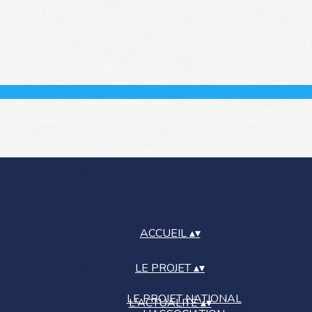
ACCUEIL
▴
▾
LE PROJET
▴
▾
LE PROJET NATIONAL
L'ACTUALITÉ
▴
▾