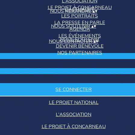
L'ASSOCIATION
LE PROJET À CONCARNEAU
L'ACTUALITÉ
NOUS REJOINDRE
▴
▾
LES PORTRAITS
LA PRESSE EN PARLE
NOUS SOUTENIR
▴
▾
AGENDA
LES ÉVÉNEMENTS
NOUS SOUTENIR
NOUS CONTACTER
▴
▾
DEVENIR BÉNÉVOLE
NOS PARTENAIRES
SE CONNECTER
LE PROJET NATIONAL
L'ASSOCIATION
LE PROJET À CONCARNEAU