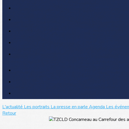
L'actualité
Les portraits
La presse en parle
Agenda
Les événe
Retour