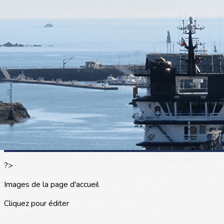
Exporter les lignes sélectionnées
Exporter toutes les colonnes
Exporter uniquement les colonnes affichées
Menu
<
>
L'actualité
Les portraits
La presse en parle
Agenda
Les événements
?>
Images de la page d'accueil
Cliquez pour éditer