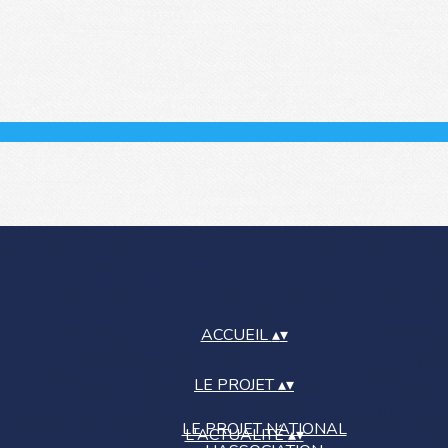
ACCUEIL
▴
▾
LE PROJET
▴
▾
LE PROJET NATIONAL
L'ACTUALITÉ
▴
▾